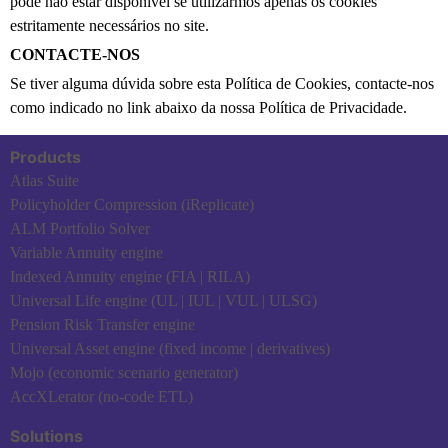
pode não estar disponível se utilizarmos apenas os cookies
estritamente necessários no site.
CONTACTE-NOS
Se tiver alguma dúvida sobre esta Política de Cookies, contacte-nos
como indicado no link abaixo da nossa Política de Privacidade.
Products
Atlas Suite
Policyholder Compression (iReplicate)
ALM Portfolio Solver
Variable Annuity engine
Indexed Annuity engine (FIA | RILA)
Universal Life engine (UL | IUL | VUL | ULSG)
Pension Risk Transfer engine
Universal Asset engine (fixed income | derivatives)
Mojo (economic scenario generator)
AccXLerator (no-code ETL)
Solutions