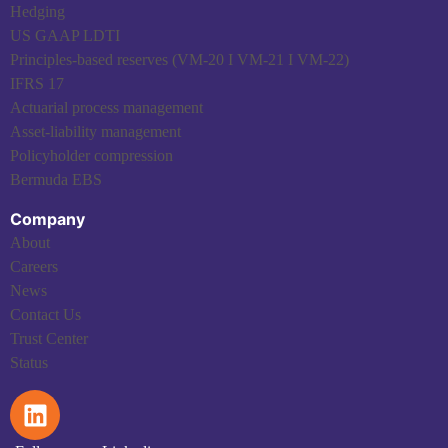
Hedging
US GAAP LDTI
Principles-based reserves (VM-20 I VM-21 I VM-22)
IFRS 17
Actuarial process management
Asset-liability management
Policyholder compression
Bermuda EBS
Company
About
Careers
News
Contact Us
Trust Center
Status